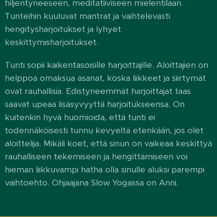
hiljentyneeseen, meditatiiviseen mielentilaan.
Tunteihin kuuluvat mantrat ja vaihtelevasti
hengitysharjoitukset ja lyhyet
keskittymisharjoitukset.
Tunti sopii kaikentasoisille harjoittajille. Aloittajien on
helppoa omaksua asanat, koska liikkeet ja siirtymät
ovat rauhallisia. Edistyneemmät harjoittajat taas
saavat upeaa lisäsyvyyttä harjoitukseensa. On
kuitenkin hyvä huomioida, että tunti ei
todennäköisesti tunnu kevyeltä etenkään, jos olet
aloittelija. Mikäli koet, että sinun on vaikeaa keskittyä
rauhalliseen tekemiseen ja hengittämiseen voi
hieman liikkuvampi hatha olla sinulle aluksi parempi
vaihtoehto. Ohjaajana Slow Yogassa on Anni.