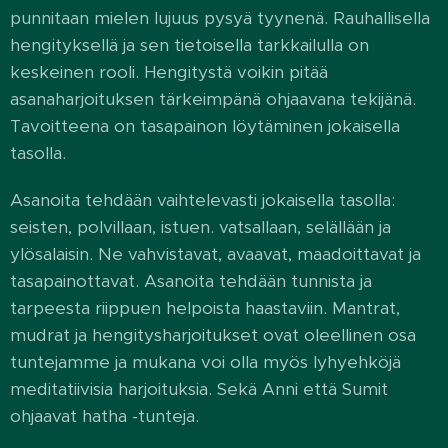
punnitaan mielen lujuus pysyä tyynenä. Rauhallisella
hengityksellä ja sen tietoisella tarkkailulla on
keskeinen rooli. Hengitystä voikin pitää
asanaharjoituksen tärkeimpänä ohjaavana tekijänä.
Tavoitteena on tasapainon löytäminen jokaisella
tasolla.
Asanoita tehdään vaihtelevasti jokaisella tasolla:
seisten, polvillaan, istuen. vatsallaan, selällään ja
ylösalaisin. Ne vahvistavat, avaavat, maadoittavat ja
tasapainottavat. Asanoita tehdään tunnista ja
tarpeesta riippuen helpoista haastaviin. Mantrat,
mudrat ja hengitysharjoitukset ovat oleellinen osa
tuntejamme ja mukana voi olla myös lyhyehköjä
meditatiivisia harjoituksia. Sekä Anni että Sumit
ohjaavat hatha -tunteja.